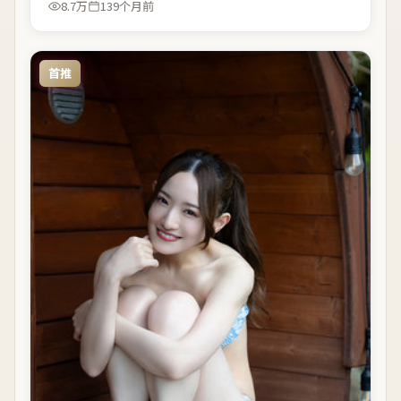
8.7万
139个月前
首推