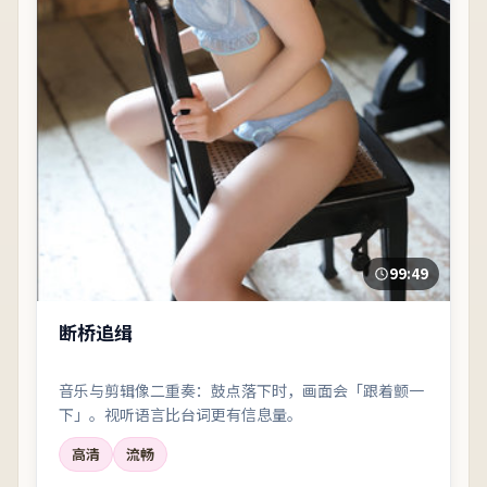
99:49
断桥追缉
音乐与剪辑像二重奏：鼓点落下时，画面会「跟着颤一
下」。视听语言比台词更有信息量。
高清
流畅