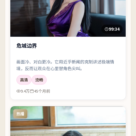
99:34
危城边界
画面冷、对白更冷。它用近乎新闻的克制讲述极端情
境，反而让观众在心里替角色尖叫。
高清
流畅
9.4万
45个月前
热播