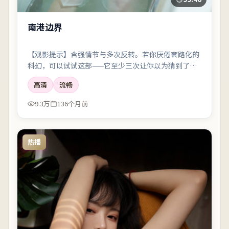
南港边界
【观影提示】含强情节与多次反转。若你厌倦套路化的
科幻，可以试试这部——它至少三次让你以为猜到了真
相。
高清
流畅
9.3万
136个月前
热播