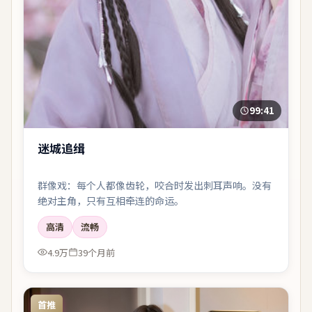
99:41
迷城追缉
群像戏：每个人都像齿轮，咬合时发出刺耳声响。没有
绝对主角，只有互相牵连的命运。
高清
流畅
4.9万
39个月前
首推