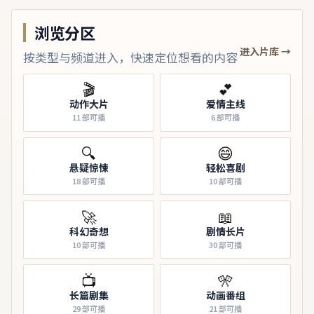
浏览分区
进入片库 →
按类型与频道进入，快速定位想看的内容
🎬
💕
动作大片
爱情主线
11
部可播
6
部可播
🔍
😄
悬疑惊悚
轻松喜剧
18
部可播
10
部可播
🚀
📖
科幻奇想
剧情长片
10
部可播
30
部可播
📺
🎌
长篇剧集
动画番组
29
部可播
21
部可播