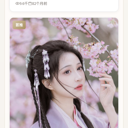
9.6千
82个月前
首推