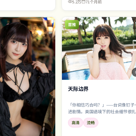
5.2万
71个月前
首推
天际边界
「你相信巧合吗？」——台词像钉子
进剧情。英国语境下的社会细节很扎
角也不是工具人。
高清
流畅