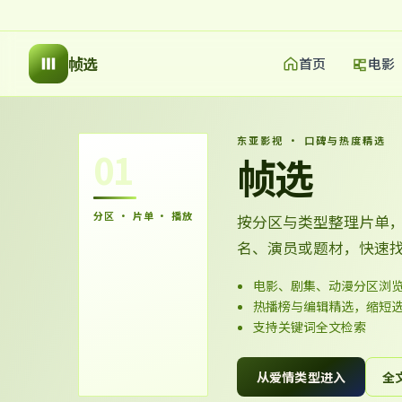
帧选
首页
电影
东亚影视 · 口碑与热度精选
01
帧选
分区 · 片单 · 播放
按分区与类型整理片单
名、演员或题材，快速
电影、剧集、动漫分区浏
热播榜与编辑精选，缩短
支持关键词全文检索
从爱情类型进入
全