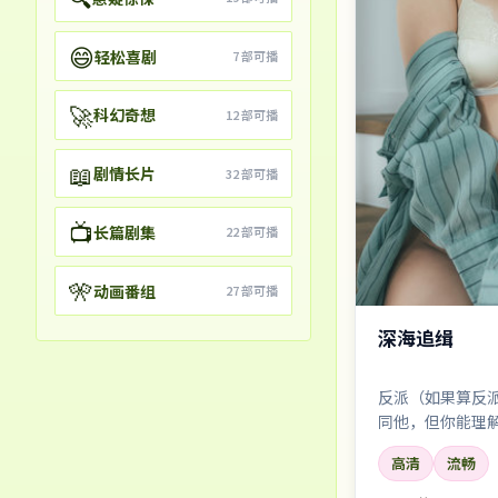
😄
轻松喜剧
7
部可播
🚀
科幻奇想
12
部可播
📖
剧情长片
32
部可播
📺
长篇剧集
22
部可播
🎌
动画番组
27
部可播
深海追缉
反派（如果算反
同他，但你能理
高清
流畅