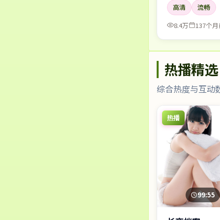
高清
流畅
8.4万
137个月
热播精选
综合热度与互动
热播
99:55