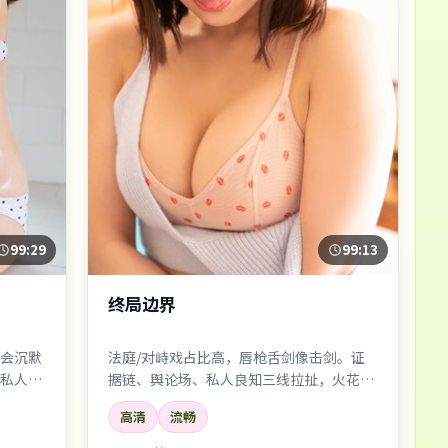
99:29
99:13
终局边界
会沉默
法庭/对峙戏占比高，唇枪舌剑像击剑。证
私人的
据链、舆论场、私人良知三线拉扯，火花四
溅。
高清
流畅