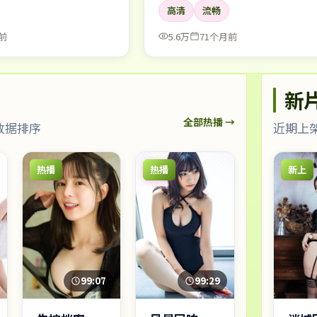
高清
流畅
前
5.6万
71个月前
新
全部热播 →
数据排序
近期上
热播
热播
新上
99:07
99:29