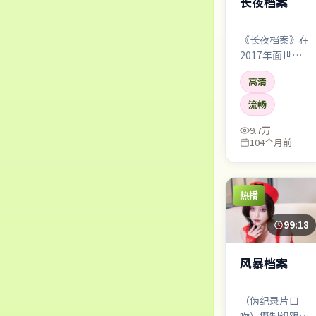
长夜档案
《长夜档案》在
2017年面世，
科幻类型与韩国
高清
叙事土壤相遇。
它不保证让所有
流畅
人满意，但几乎
9.7万
保证让你记住一
104个月前
两个镜头、一两
句对白，以及散
场后心里那点挥
之不去的回声。
热播
99:18
风暴档案
（伪纪录片口