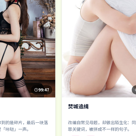
99:47
焚城追缉
拿到的是碎片，最后一块落
改编自常见母题，却做出陌生化：同
里「咔哒」一声。
罪关键词，被拼成不一样的句子。