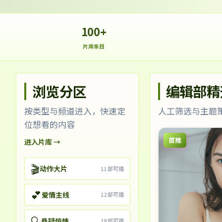
100+
片库条目
浏览分区
编辑部精
按类型与频道进入，快速定
人工筛选与主题
位想看的内容
首推
进入片库 →
🎬
动作大片
11
部可播
💕
爱情主线
12
部可播
🔍
悬疑惊悚
19
部可播