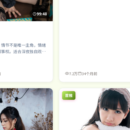
99:48
：情节不是唯一主角，情绪
叙事权。适合深夜独自观
前
7.2万
34个月前
首推