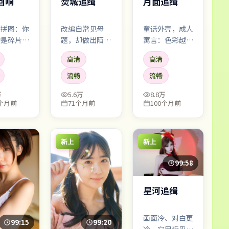
月面追缉
回响
焚城追缉
童话外壳，成人
像拼图：你
改编自常见母
寓言：色彩越
的是碎片，
题，却做出陌生
亮，越显得阴影
一块落下
化：同样的犯罪
高清
高清
锋利。适合带孩
会听见心里
关键词，被拼成
子看，但大人可
哒」一声。
不一样的句子。
流畅
流畅
能读到的更多。
万
5.6万
8.8万
7个月前
71个月前
100个月前
新上
新上
99:58
星河追缉
画面冷、对白更
99:15
99:20