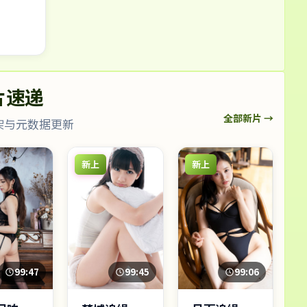
片速递
全部新片 →
架与元数据更新
新上
新上
99:06
99:47
99:45