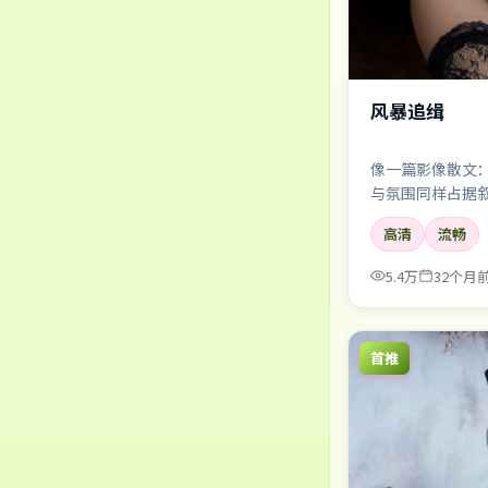
风暴追缉
像一篇影像散文
与氛围同样占据
看。
高清
流畅
5.4万
32个月
首推