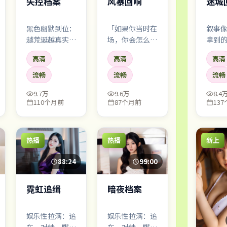
失控档案
风暴回响
迷城
黑色幽默到位：
「如果你当时在
叙事
越荒诞越真实。
场，你会怎么
拿到
你会笑，笑完又
做？」——影片
最后
高清
高清
高清
觉得自己不该笑
不断把问题抛给
时，
——这种别扭感
观众，却不急着
「咔
流畅
流畅
流畅
很珍贵。
给标准答案。
9.7万
9.6万
8.4
110个月前
87个月前
13
热播
热播
新上
88:24
99:00
霓虹追缉
暗夜档案
娱乐性拉满：追
娱乐性拉满：追