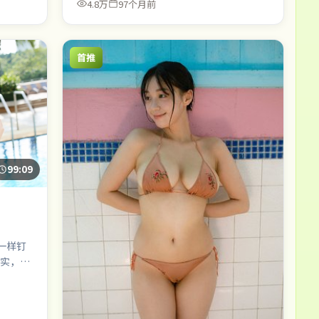
4.8万
97个月前
首推
99:09
一样钉
实，配