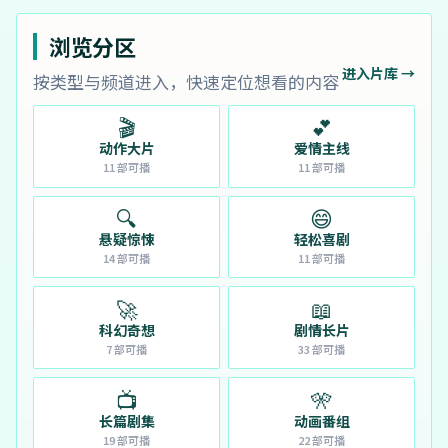
浏览分区
进入片库 →
按类型与频道进入，快速定位想看的内容
🎬
💕
动作大片
爱情主线
11
部可播
11
部可播
🔍
😄
悬疑惊悚
轻松喜剧
14
部可播
11
部可播
🚀
📖
科幻奇想
剧情长片
7
部可播
33
部可播
📺
🎌
长篇剧集
动画番组
19
部可播
22
部可播