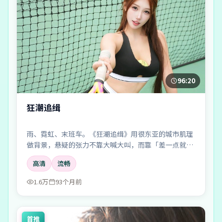
96:20
狂潮追缉
雨、霓虹、末班车。《狂潮追缉》用很东亚的城市肌理
做背景，悬疑的张力不靠大喊大叫，而靠「差一点就说
出口」的沉默。
高清
流畅
1.6万
93个月前
首推