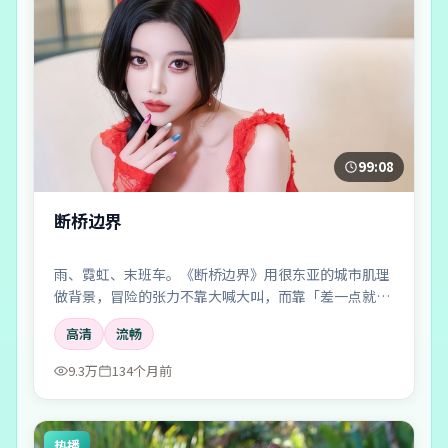
99:08
断桥边界
雨、霓虹、末班车。《断桥边界》用很东亚的城市肌理
做背景，冒险的张力不靠大喊大叫，而靠「差一点就说
出口」的沉默。
高清
流畅
9.3万
134个月前
热播