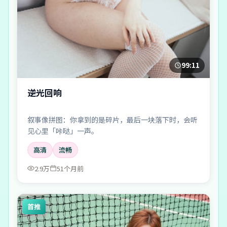
99:11
逆光回响
叙事像拼图：你拿到的是碎片，最后一块落下时，会听
见心里「咔哒」一声。
高清
流畅
2.9万
51个月前
首推