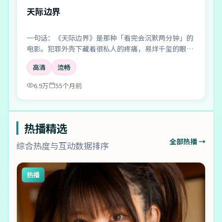
天际边界
一句话：《天际边界》是那种「看完会沉默两分钟」的
电影。犯罪外壳下藏着很私人的疼痛，易烊千玺的眼神
戏尤其要命。
高清
流畅
6.9万
55个月前
热播精选
全部热播 →
综合热度与互动数据排序
热播