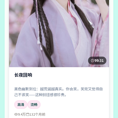
99:31
长夜回响
黑色幽默到位：越荒诞越真实。你会笑，笑完又觉得自
己不该笑——这种别扭感很珍贵。
高清
流畅
9.4万
132个月前