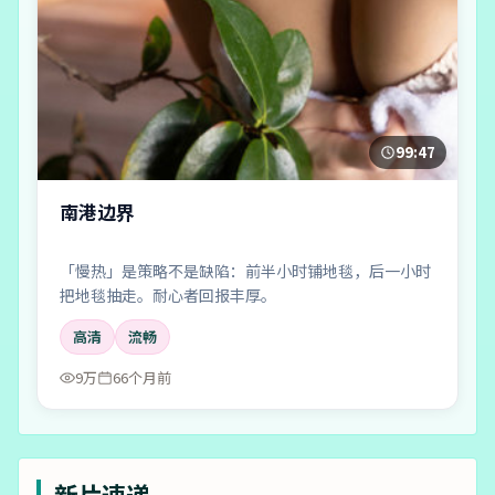
99:47
南港边界
「慢热」是策略不是缺陷：前半小时铺地毯，后一小时
把地毯抽走。耐心者回报丰厚。
高清
流畅
9万
66个月前
新片速递