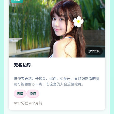
99:26
无名边界
偏作者表达：长镜头、留白、少配乐。喜欢强刺激的朋
友可能要耐心一点；吃这套的人会反复拉片。
高清
流畅
9.2万
76个月前