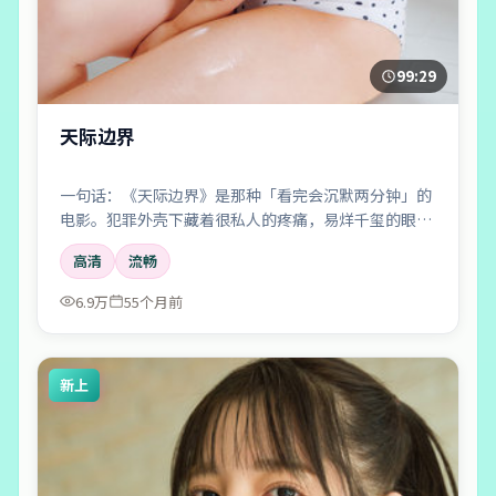
99:29
天际边界
一句话：《天际边界》是那种「看完会沉默两分钟」的
电影。犯罪外壳下藏着很私人的疼痛，易烊千玺的眼神
戏尤其要命。
高清
流畅
6.9万
55个月前
新上